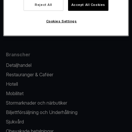
Viva.com Account
Reject All
Accept All Cookies
Fiskalisering
Utgivande
Cookies Settings
Kortterminal
Branscher
Detaljhandel
Restauranger & Caféer
Hotell
Mobilitet
Stormarknader och närbutiker
Biljettförsäljning och Underhållning
Sjukvård
Obevakade betalningar