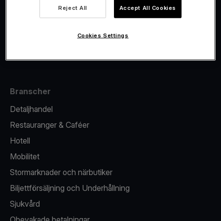
Viva.com Account
Reject All
Accept All Cookies
Fiskalisering
Utgivande
Cookies Settings
Kortterminal
Branscher
Detaljhandel
Restauranger & Caféer
Hotell
Mobilitet
Stormarknader och närbutiker
Biljettförsäljning och Underhållning
Sjukvård
Obevakade betalningar