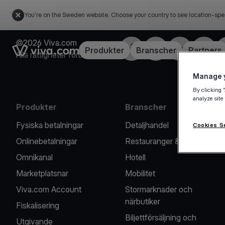
You're on the Sweden website. Choose your country to see location-spe
©2026 Viva.com
Facebook
X
LinkedIn
Instagr
Link to the homepage
Produkter
Branscher
Partners
Alla rättigheter förbehållna
Manage y
By clicking 
analyze site
Produkter
Branscher
Fysiska betalningar
Detaljhandel
Cookies S
Onlinebetalningar
Restauranger & Caféer
Omnikanal
Hotell
Marketplatsnar
Mobilitet
Viva.com Account
Stormarknader och
närbutiker
Fiskalisering
Biljettförsäljning och
Utgivande