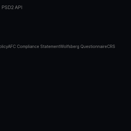
PSD2 API
olicy
AFC Compliance Statement
Wolfsberg Questionnaire
CRS