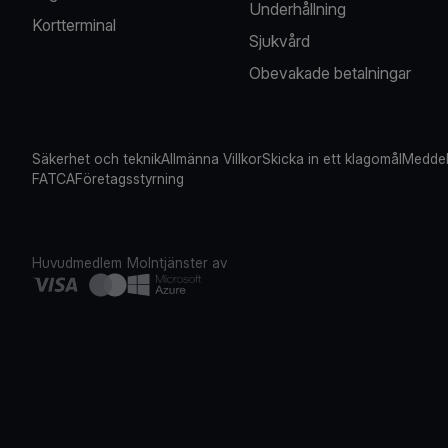
Underhållning
Kortterminal
Sjukvård
Obevakade betalningar
Säkerhet och teknik
Allmänna Villkor
Skicka in ett klagomål
Meddel
FATCA
Företagsstyrning
Huvudmedlem
Molntjänster av