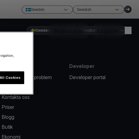
Sweden
Swedish
Sweden
Skapa konto
Swedish
Logga in
avigation,
Resurser
Developer
Rapportera ett problem
Developer portal
All Cookies
Hjälpcenter
Kontakta oss
Priser
Blogg
Butik
Ekonomi