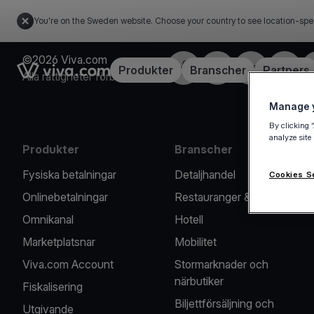
You're on the Sweden website. Choose your country to see location-spe
©2026 Viva.com
Facebook
X
LinkedIn
Instagr
Link to the homepage
Produkter
Branscher
Partners
Alla rättigheter förbehållna
Manage y
By clicking 
analyze site
Produkter
Branscher
Fysiska betalningar
Detaljhandel
Cookies S
Onlinebetalningar
Restauranger & Caféer
Omnikanal
Hotell
Marketplatsnar
Mobilitet
Viva.com Account
Stormarknader och
närbutiker
Fiskalisering
Biljettförsäljning och
Utgivande