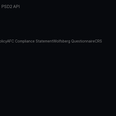
PSD2 API
olicy
AFC Compliance Statement
Wolfsberg Questionnaire
CRS