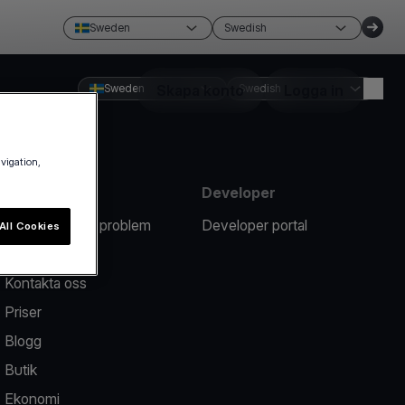
Sweden
Swedish
Sweden
Skapa konto
Swedish
Logga in
avigation,
Resurser
Developer
Rapportera ett problem
Developer portal
All Cookies
Hjälpcenter
Kontakta oss
Priser
Blogg
Butik
Ekonomi