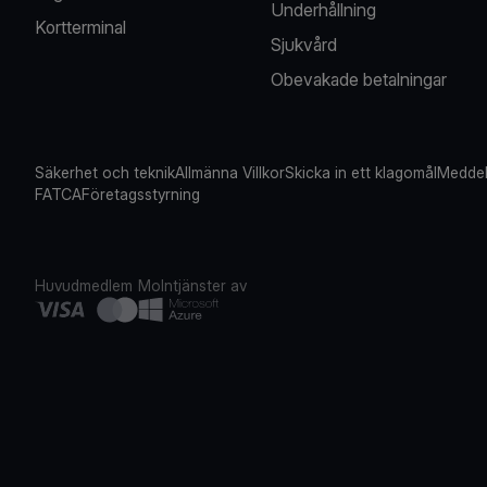
Underhållning
Kortterminal
Sjukvård
Obevakade betalningar
Säkerhet och teknik
Allmänna Villkor
Skicka in ett klagomål
Meddel
FATCA
Företagsstyrning
Huvudmedlem
Molntjänster av