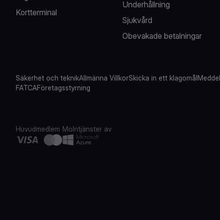
Underhållning
Kortterminal
Sjukvård
Obevakade betalningar
Säkerhet och teknik
Allmänna Villkor
Skicka in ett klagomål
Meddel
FATCA
Företagsstyrning
Huvudmedlem
Molntjänster av