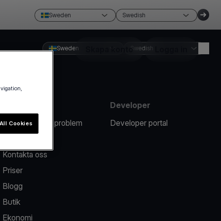
Sweden
Swedish
Sweden
Skapa konto
Swedish
Logga in
avigation,
Resurser
Developer
Rapportera ett problem
Developer portal
All Cookies
Hjälpcenter
Kontakta oss
Priser
Blogg
Butik
Ekonomi