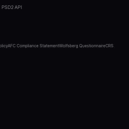
PSD2 API
olicy
AFC Compliance Statement
Wolfsberg Questionnaire
CRS