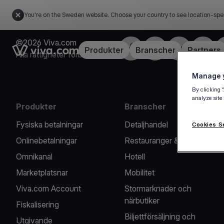
You're on the Sweden website. Choose your country to see location-spe
©2026 Viva.com
Facebook
X
LinkedIn
Instagr
Link to the homepage
Produkter
Branscher
Partners
Alla rättigheter förbehållna
Manage y
By clicking 
analyze site
Produkter
Branscher
Fysiska betalningar
Detaljhandel
Cookies S
Onlinebetalningar
Restauranger & Caféer
Omnikanal
Hotell
Marketplatsnar
Mobilitet
Viva.com Account
Stormarknader och
närbutiker
Fiskalisering
Biljettförsäljning och
Utgivande