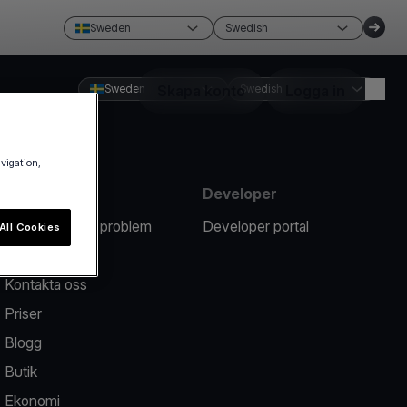
Sweden
Swedish
Sweden
Skapa konto
Swedish
Logga in
avigation,
Resurser
Developer
Rapportera ett problem
Developer portal
All Cookies
Hjälpcenter
Kontakta oss
Priser
Blogg
Butik
Ekonomi