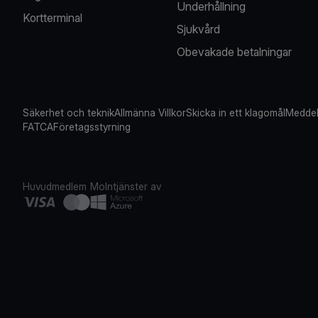
Underhållning
Kortterminal
Sjukvård
Obevakade betalningar
Säkerhet och teknik
Allmänna Villkor
Skicka in ett klagomål
Meddel
FATCA
Företagsstyrning
Huvudmedlem
Molntjänster av