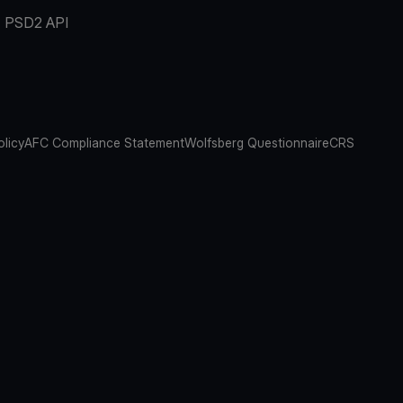
PSD2 API
olicy
AFC Compliance Statement
Wolfsberg Questionnaire
CRS