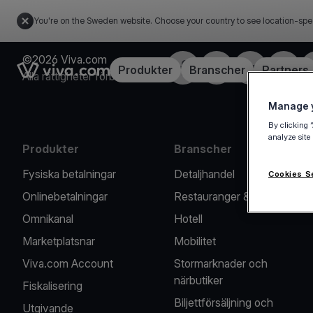
You're on the Sweden website. Choose your country to see location-spe
©2026 Viva.com
Facebook
X
LinkedIn
Instagr
Link to the homepage
Produkter
Branscher
Partners
Alla rättigheter förbehållna
Manage y
By clicking 
analyze site
Produkter
Branscher
Fysiska betalningar
Detaljhandel
Cookies S
Onlinebetalningar
Restauranger & Caféer
Omnikanal
Hotell
Marketplatsnar
Mobilitet
Viva.com Account
Stormarknader och
närbutiker
Fiskalisering
Biljettförsäljning och
Utgivande