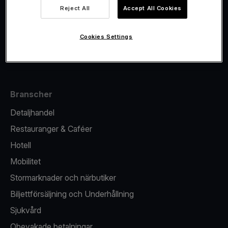
Viva.com Account
Reject All
Accept All Cookies
Fiskalisering
Utgivande
Cookies Settings
Kortterminal
Branscher
Detaljhandel
Restauranger & Caféer
Hotell
Mobilitet
Stormarknader och närbutiker
Biljettförsäljning och Underhållning
Sjukvård
Obevakade betalningar