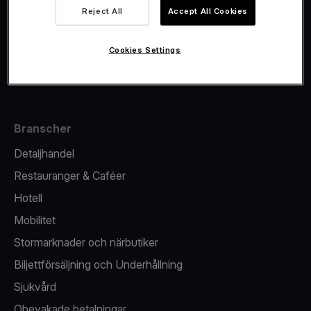
Viva.com Account
Reject All
Accept All Cookies
Fiskalisering
Utgivande
Cookies Settings
Kortterminal
Branscher
Detaljhandel
Restauranger & Caféer
Hotell
Mobilitet
Stormarknader och närbutiker
Biljettförsäljning och Underhållning
Sjukvård
Obevakade betalningar