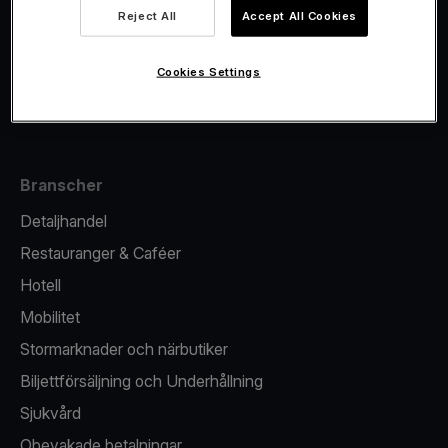
Viva.com Account
Reject All
Accept All Cookies
Fiskalisering
Utgivande
Cookies Settings
Kortterminal
Branscher
Detaljhandel
Restauranger & Caféer
Hotell
Mobilitet
Stormarknader och närbutiker
Biljettförsäljning och Underhållning
Sjukvård
Obevakade betalningar