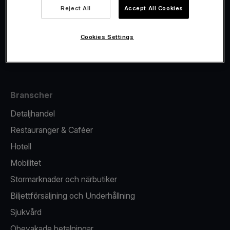
Viva.com Account
Reject All
Accept All Cookies
Fiskalisering
Utgivande
Cookies Settings
Kortterminal
Branscher
Detaljhandel
Restauranger & Caféer
Hotell
Mobilitet
Stormarknader och närbutiker
Biljettförsäljning och Underhållning
Sjukvård
Obevakade betalningar