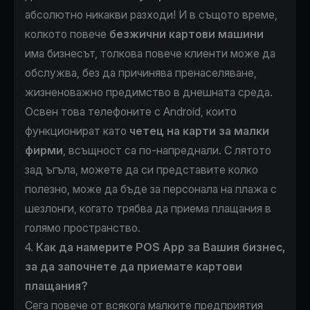
абсолютно никакви разходи! И в същото време,
колкото повече
безжични картови машини
има бизнесът, толкова повече клиенти може да
обслужва, без да причинява пренаселяване,
жизненоважно предимство в днешната среда.
Освен това телефоните с Android, които
функционират като
четец на карти за малки
фирми
, всъщност са по-напреднали. С лятото
зад ъгъла, можете да си представите колко
полезно, може да бъде за персонала на плажа с
шезлонги, когато трябва да приема плащания в
голямо пространство.
4.
Как да намерите POS App за Вашия бизнес,
за да започнете да приемате картови
плащания?
Сега повече от всякога малките предприятия