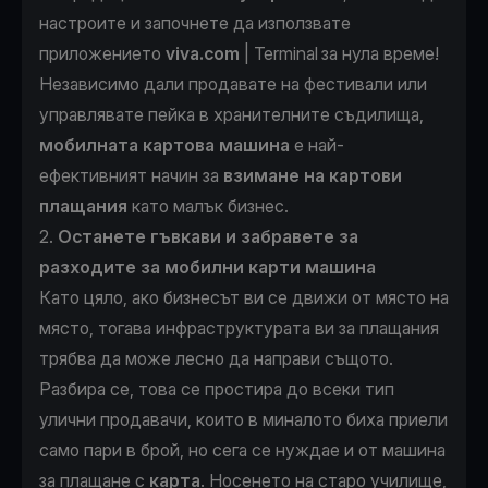
настроите и започнете да използвате
приложението
viva.com
| Terminal за нула време!
Независимо дали продавате на фестивали или
управлявате пейка в хранителните съдилища,
мобилната картова машина
е най-
ефективният начин за
взимане на картови
плащания
като малък бизнес.
2.
Останете гъвкави и забравете за
разходите за мобилни карти машина
Като цяло, ако бизнесът ви се движи от място на
място, тогава инфраструктурата ви за плащания
трябва да може лесно да направи същото.
Разбира се, това се простира до всеки тип
улични продавачи, които в миналото биха приели
само пари в брой, но сега се нуждае и от машина
за плащане с
карта
. Носенето на старо училище,