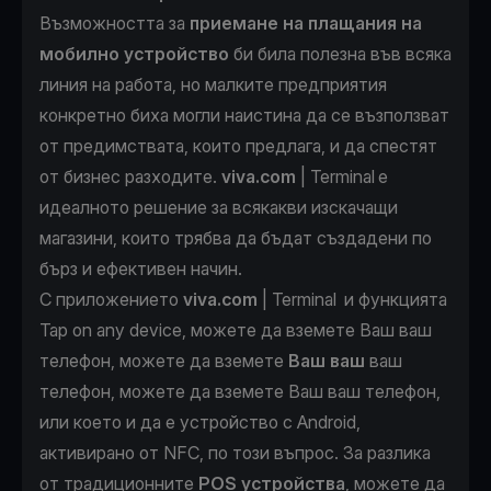
Възможността за
приемане на плащания на
мобилно устройство
би била полезна във всяка
линия на работа, но малките предприятия
конкретно биха могли наистина да се възползват
от предимствата, които предлага, и да спестят
от бизнес разходите.
viva.com
| Terminal е
идеалното решение за всякакви изскачащи
магазини, които трябва да бъдат създадени по
бърз и ефективен начин.
С приложението
viva.com
| Terminal
и функцията
Tap on any device, можете да вземете Ваш ваш
телефон, можете да вземете
Ваш ваш
ваш
телефон, можете да вземете Ваш ваш телефон,
или което и да е устройство с Android,
активирано от NFC, по този въпрос. За разлика
от традиционните
POS устройства
, можете да