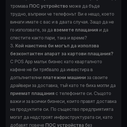
тромава
ПОС устройство
може да бъде
трудно, въпреки че телефонът Ви е нещо, което
винаги имате с вас и в двата случая. Защо да не
го използвате, за да
вземете плащания
и да
спестите както пари, така и време?
3.
Кой наистина би могъл да използва
безконтактен апарат за картови плащания?
С POS App малък бизнес като кварталното
кафене не би трябвало да инвестира в
допълнителни
платежни машини
за своите
драйвери за доставка, тъй като те биха могли да
приемат плащания
с телефоните си. Същото
важи и за всички бизнеси, които правят доставка
на продуктите си. По същество предприятията
могат да надстроят инфраструктурата си, като
добавят повече
ПОС устройства
без