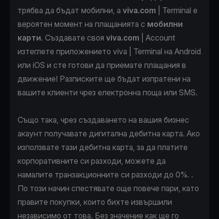
трябва да бъдат мобилни, а
viva.com
| Terminal е
вероятен момент на плащанията с
мобилни
карти
. Създавате своя
viva.com
| Account
изтеглете приложението viva | Terminal на
Android
или
iOS
и сте готови да приемате плащания в
движение! Разписките ще бъдат изпратени на
вашите клиенти чрез електронна поща или SMS.
Също така, чрез създаването на вашия бизнес
акаунт получавате дигитална дебитна карта. Ако
използвате тази дебитна карта, за да платите
корпоративните си разходи, можете да
намалите транзакционните си разходи до 0%. .
По този начин спестявате още повече пари, като
правите покупки, които бихте извършили
независимо от това. Без значение как ще го