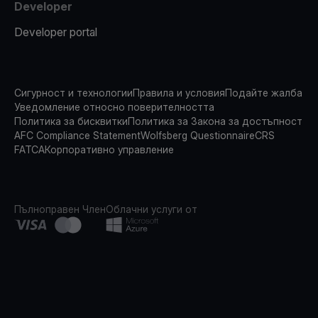
Developer
Developer portal
Сигурност и технологии
Правила и условия
Подайте жалба
Уведомление относно поверителността
Политика за бисквитки
Политика за Закона за достъпност
AFC Compliance Statement
Wolfsberg Questionnaire
CRS
FATCA
Корпоративно управление
Пълноправен Член
Облачни услуги от