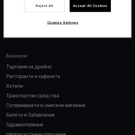
Viva.com Account
Reject All
Accept All Cookies
Фискализация
Издаване на карти
Cookies Settings
ПОС терминал
Бизнеси
Търговия на дребно
Ресторанти и кафенета
Хотели
Транспортни средства
Супермаркети и смесени магазини
Билети и Забавления
Здравеопазване
Неприсъствени плащания