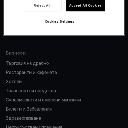
Viva.com Account
Reject All
Accept All Cookies
Фискализация
Издаване на карти
Cookies Settings
ПОС терминал
Бизнеси
Търговия на дребно
Ресторанти и кафенета
Хотели
Транспортни средства
Супермаркети и смесени магазини
Билети и Забавления
Здравеопазване
Неприсъствени плащания