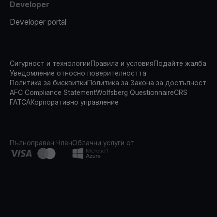
Developer
Developer portal
Сигурност и технологии
Правила и условия
Подайте жалба
Уведомление относно поверителността
Политика за бисквитки
Политика за Закона за достъпност
AFC Compliance Statement
Wolfsberg Questionnaire
CRS
FATCA
Корпоративно управление
Пълноправен Член
Облачни услуги от