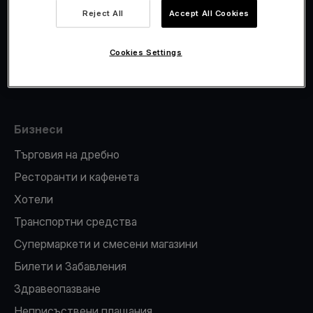
Viva.com Account
Reject All
Accept All Cookies
Фискализация
Издаване на карти
Cookies Settings
ПОС терминал
Бизнеси
Търговия на дребно
Ресторанти и кафенета
Хотели
Транспортни средства
Супермаркети и смесени магазини
Билети и Забавления
Здравеопазване
Неприсъствени плащания