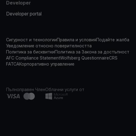
Developer
Developer portal
Сигурност и технологии
Правила и условия
Подайте жалба
Уведомление относно поверителността
Политика за бисквитки
Политика за Закона за достъпност
AFC Compliance Statement
Wolfsberg Questionnaire
CRS
FATCA
Корпоративно управление
Пълноправен Член
Облачни услуги от