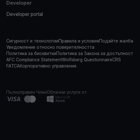
Developer
Developer portal
Сигурност и технологии
Правила и условия
Подайте жалба
Уведомление относно поверителността
Политика за бисквитки
Политика за Закона за достъпност
AFC Compliance Statement
Wolfsberg Questionnaire
CRS
FATCA
Корпоративно управление
Пълноправен Член
Облачни услуги от