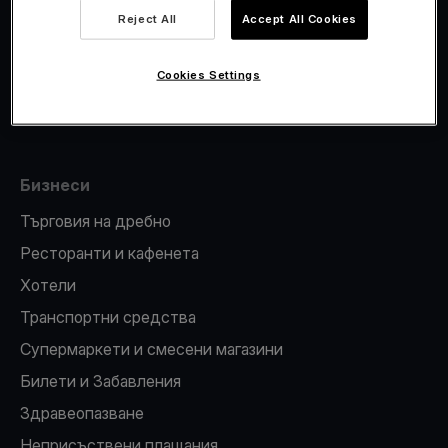
Viva.com Account
Reject All
Accept All Cookies
Фискализация
Издаване на карти
Cookies Settings
ПОС терминал
Бизнеси
Търговия на дребно
Ресторанти и кафенета
Хотели
Транспортни средства
Супермаркети и смесени магазини
Билети и Забавления
Здравеопазване
Неприсъствени плащания