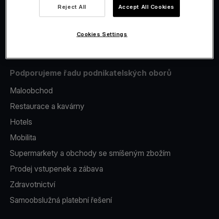
Reject All
Accept All Cookies
Issuing
Platební terminál v telefonu
Cookies Settings
Podporujeme řadu podnikatelských oborů
Maloobchod
Restaurace a kavárny
Hotels
Mobilita
Supermarkety a obchody se smíšeným zbožím
Prodej vstupenek a zábava
Zdravotnictví
Samoobslužná platební řešení