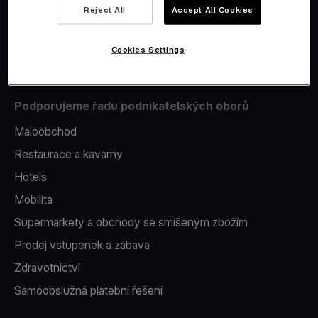
Reject All
Accept All Cookies
Issuing
Platební terminál v telefonu
Cookies Settings
Podporujeme řadu podnikatelských oborů
Maloobchod
Restaurace a kavárny
Hotels
Mobilita
Supermarkety a obchody se smíšeným zbožím
Prodej vstupenek a zábava
Zdravotnictví
Samoobslužná platební řešení