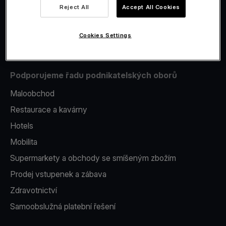
Reject All
Accept All Cookies
Issuing
Platební terminál v telefonu
Cookies Settings
Podporujeme řadu podnikatelských oborů
Maloobchod
Restaurace a kavárny
Hotels
Mobilita
Supermarkety a obchody se smíšeným zbožím
Prodej vstupenek a zábava
Zdravotnictví
Samoobslužná platební řešení