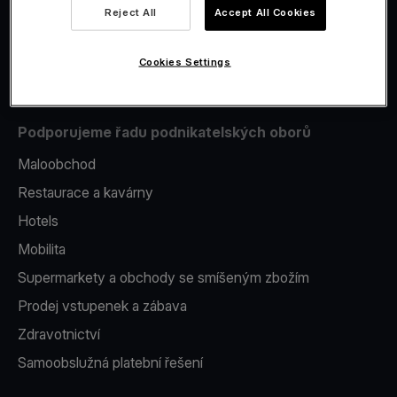
Reject All
Accept All Cookies
Issuing
Platební terminál v telefonu
Cookies Settings
Podporujeme řadu podnikatelských oborů
Maloobchod
Restaurace a kavárny
Hotels
Mobilita
Supermarkety a obchody se smíšeným zbožím
Prodej vstupenek a zábava
Zdravotnictví
Samoobslužná platební řešení