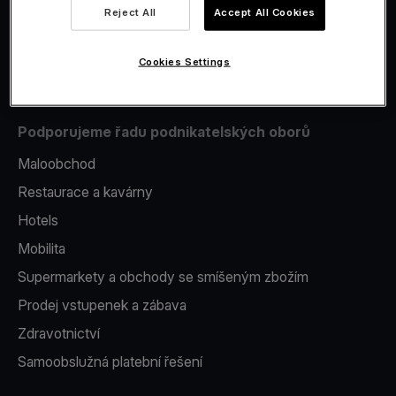
Reject All
Accept All Cookies
Issuing
Platební terminál v telefonu
Cookies Settings
Podporujeme řadu podnikatelských oborů
Maloobchod
Restaurace a kavárny
Hotels
Mobilita
Supermarkety a obchody se smíšeným zbožím
Prodej vstupenek a zábava
Zdravotnictví
Samoobslužná platební řešení