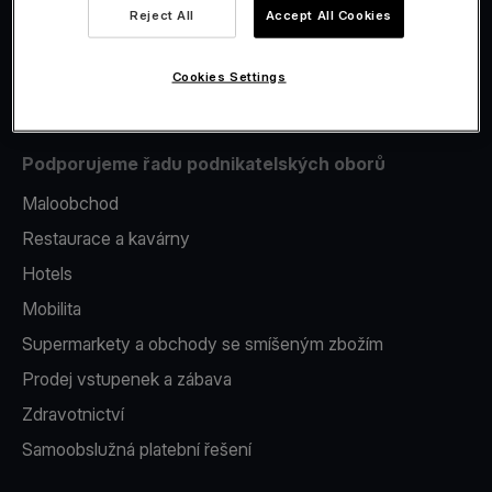
Reject All
Accept All Cookies
Issuing
Platební terminál v telefonu
Cookies Settings
Podporujeme řadu podnikatelských oborů
Maloobchod
Restaurace a kavárny
Hotels
Mobilita
Supermarkety a obchody se smíšeným zbožím
Prodej vstupenek a zábava
Zdravotnictví
Samoobslužná platební řešení