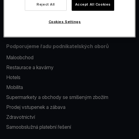
Reject All
Accept All Cookies
Issuing
Platební terminál v telefonu
Cookies Settings
Podporujeme řadu podnikatelských oborů
Maloobchod
Restaurace a kavárny
Hotels
Mobilita
Supermarkety a obchody se smíšeným zbožím
Prodej vstupenek a zábava
Zdravotnictví
Samoobslužná platební řešení