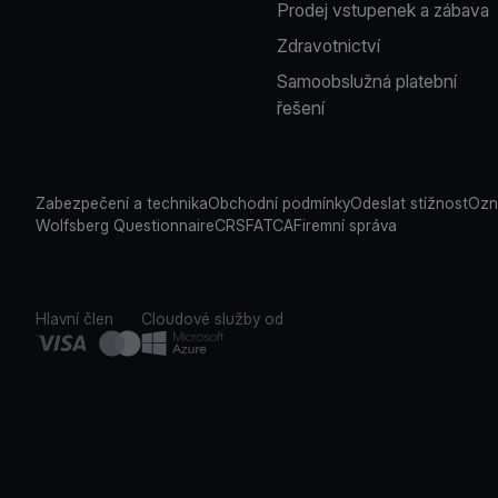
Prodej vstupenek a zábava
Zdravotnictví
Samoobslužná platební
řešení
Zabezpečení a technika
Obchodní podmínky
Odeslat stížnost
Ozn
Wolfsberg Questionnaire
CRS
FATCA
Firemní správa
Hlavní člen
Cloudové služby od