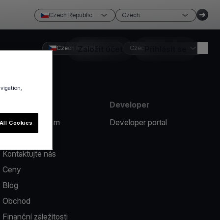
Czech Republic
Czech
Czech Republic
Založit účet
Czech
Přihlásit se
avigation,
Zdroje
Developer
Nahlásit problém
Developer portal
All Cookies
Nápověda
Kontaktujte nás
Ceny
Blog
Obchod
Finanční záležitosti