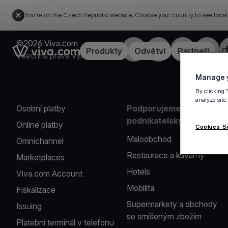
You're on the Czech Republic website. Choose your country to see locat
©2026 Viva.com
Facebook
X
LinkedIn
Instagr
Link to the homepage
Produkty
Odvětví
Partneři
C
Všechna práva vyhrazena
Manage y
By clicking 
analyze site
Osobní platby
Podporujeme řadu
podnikatelských oborů
Online platby
Cookies S
Maloobchod
Omnichannel
Restaurace a kavárny
Marketplaces
Hotels
Viva.com Account
Mobilita
Fiskalizace
Supermarkety a obchody
Issuing
se smíšeným zbožím
Platební terminál v telefonu