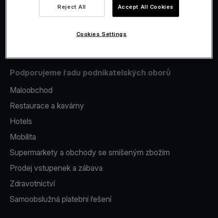
Reject All
Accept All Cookies
Issuing
Platební terminál v telefonu
Cookies Settings
Podporujeme řadu podnikatelských oborů
Maloobchod
Restaurace a kavárny
Hotels
Mobilita
Supermarkety a obchody se smíšeným zbožím
Prodej vstupenek a zábava
Zdravotnictví
Samoobslužná platební řešení