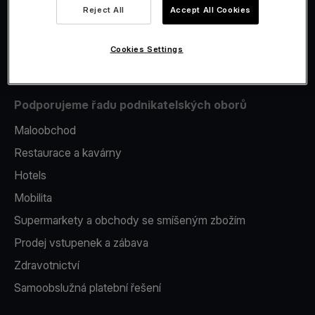
Reject All
Accept All Cookies
Issuing
Platební terminál v telefonu
Cookies Settings
Podporujeme řadu podnikatelských oborů
Maloobchod
Restaurace a kavárny
Hotels
Mobilita
Supermarkety a obchody se smíšeným zbožím
Prodej vstupenek a zábava
Zdravotnictví
Samoobslužná platební řešení