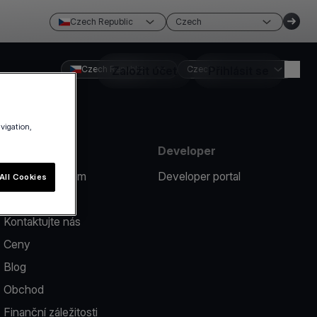
Czech Republic
Czech
Czech Republic
Založit účet
Czech
Přihlásit se
avigation,
Zdroje
Developer
Nahlásit problém
Developer portal
All Cookies
Nápověda
Kontaktujte nás
Ceny
Blog
Obchod
Finanční záležitosti