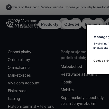
You're on the Czech Republic website. Choose your country to see locat
©2026 Viva.com
Facebook
X
LinkedIn
Instagr
Link to the homepage
Produkty
Odvětví
Partneři
C
Všechna práva vyhrazena
Manage y
By clicking 
analyze site
Osobní platby
Podporujeme řadu
podnikatelských oborů
Online platby
Cookies S
Maloobchod
Omnichannel
Restaurace a kavárny
Marketplaces
Hotels
Viva.com Account
Mobilita
Fiskalizace
Supermarkety a obchody
Issuing
se smíšeným zbožím
Platební terminál v telefonu