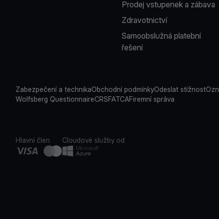
Prodej vstupenek a zábava
Zdravotnictví
Samoobslužná platební
řešení
Zabezpečení a technika
Obchodní podmínky
Odeslat stížnost
Ozn
Wolfsberg Questionnaire
CRS
FATCA
Firemní správa
Hlavní člen
Cloudové služby od