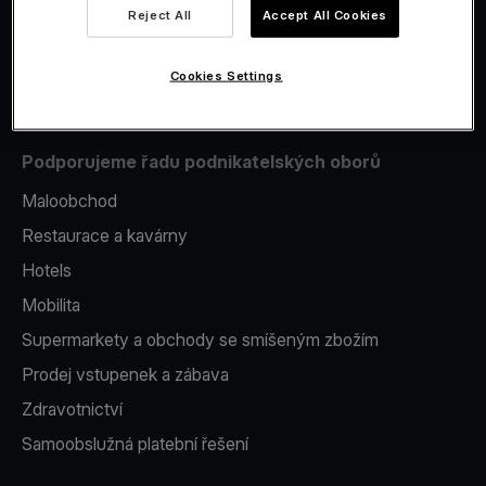
Reject All
Accept All Cookies
Issuing
Platební terminál v telefonu
Cookies Settings
Podporujeme řadu podnikatelských oborů
Maloobchod
Restaurace a kavárny
Hotels
Mobilita
Supermarkety a obchody se smíšeným zbožím
Prodej vstupenek a zábava
Zdravotnictví
Samoobslužná platební řešení