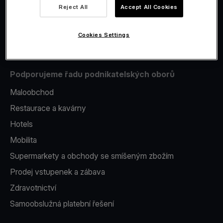
Reject All
Accept All Cookies
Issuing
Platební terminál v telefonu
Cookies Settings
Podporujeme řadu podnikatelských oborů
Maloobchod
Restaurace a kavárny
Hotels
Mobilita
Supermarkety a obchody se smíšeným zbožím
Prodej vstupenek a zábava
Zdravotnictví
Samoobslužná platební řešení