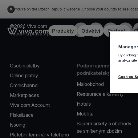
You're on the Czech Republic website. Choose your country to see locat
©2026 Viva.com
Facebook
X
LinkedIn
Instagr
Link to the homepage
Produkty
Odvětví
Partneři
C
Všechna práva vyhrazena
Manage y
By clicking 
analyze site
Osobní platby
Podporujeme řadu
podnikatelských oborů
Online platby
Cookies S
Maloobchod
Omnichannel
Restaurace a kavárny
Marketplaces
Hotels
Viva.com Account
Mobilita
Fiskalizace
Supermarkety a obchody
Issuing
se smíšeným zbožím
Platební terminál v telefonu