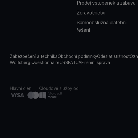
Prodej vstupenek a zábava
Zdravotnictví
Samoobslužná platební
řešení
Zabezpečení a technika
Obchodní podmínky
Odeslat stížnost
Ozn
Wolfsberg Questionnaire
CRS
FATCA
Firemní správa
Hlavní člen
Cloudové služby od