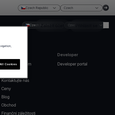
Czech Republic
Czech
Czech Republic
Založit účet
Czech
Přihlásit se
avigation,
Zdroje
Developer
Nahlásit problém
Developer portal
All Cookies
Nápověda
Kontaktujte nás
Ceny
Blog
Obchod
Finanční záležitosti