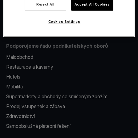
Reject All
Accept All Cookies
Issuing
Platební terminál v telefonu
Cookies Settings
Podporujeme řadu podnikatelských oborů
Maloobchod
Restaurace a kavárny
Hotels
Mobilita
Supermarkety a obchody se smíšeným zbožím
Prodej vstupenek a zábava
Zdravotnictví
Samoobslužná platební řešení