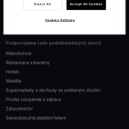
Reject All
Accept All Cookies
Issuing
Platební terminál v telefonu
Cookies Settings
Podporujeme řadu podnikatelských oborů
Maloobchod
Restaurace a kavárny
Hotels
Mobilita
Supermarkety a obchody se smíšeným zbožím
Prodej vstupenek a zábava
Zdravotnictví
Samoobslužná platební řešení