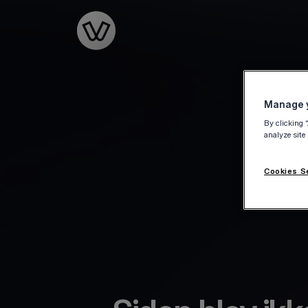
Go to the homepage
Manage y
By clicking 
analyze site
Cookies S