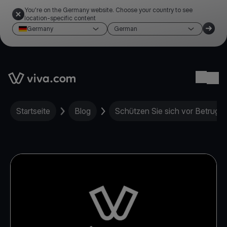
You're on the Germany website. Choose your country to see
location-specific content
Germany
German
Link to the homepage
Ope
Startseite
Blog
Schützen Sie sich vor Betrug 