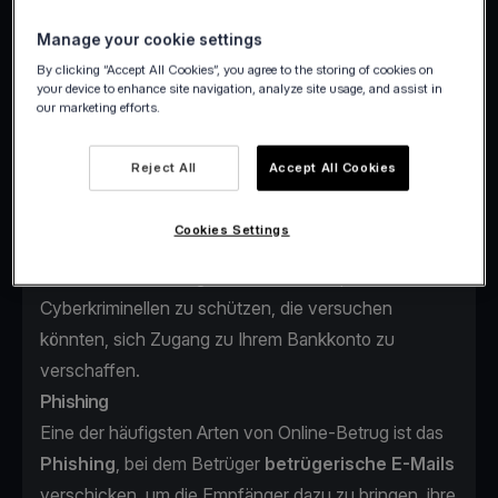
von Betrügern eingesetzt werden.
Manage your cookie settings
By clicking “Accept All Cookies”, you agree to the storing of cookies on
your device to enhance site navigation, analyze site usage, and assist in
our marketing efforts.
Bei Viva.com steht
Ihre Sicherheit
immer an erster
Reject All
Accept All Cookies
Stelle. Daher fühlen wir uns verpflichtet, Sie über die
neuen Arten von
Online-Betrug
zu informieren, die
Cookies Settings
derzeit von Betrügern eingesetzt werden. Bitte
beachten Sie die folgenden
Hinweise
, um sich vor
Cyberkriminellen zu schützen, die versuchen
könnten, sich Zugang zu Ihrem Bankkonto zu
verschaffen.
Phishing
Eine der häufigsten Arten von Online-Betrug ist das
Phishing
, bei dem Betrüger
betrügerische E-Mails
verschicken, um die Empfänger dazu zu bringen, ihre