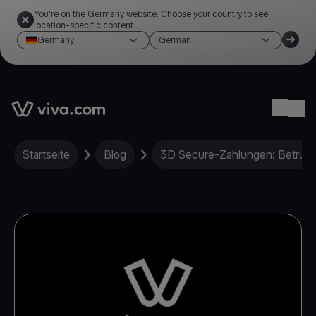
You're on the Germany website. Choose your country to see
location-specific content
Germany
German
Link to the homepage
Ope
Startseite
Blog
3D Secure-Zahlungen: Betrug