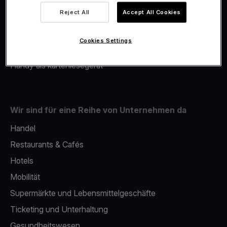
Viva.com Account
Reject All
Accept All Cookies
Merchant Advance
Fiskalisierung
Cookies Settings
Issuing
Handy als kartenlesegerät
Wir sind für eine Reihe von Unternehmen da
Handel
Restaurants & Cafés
Hotels
Mobilität
Supermärkte und Lebensmittelgeschäfte
Ticketing und Unterhaltung
Gesundheitswesen