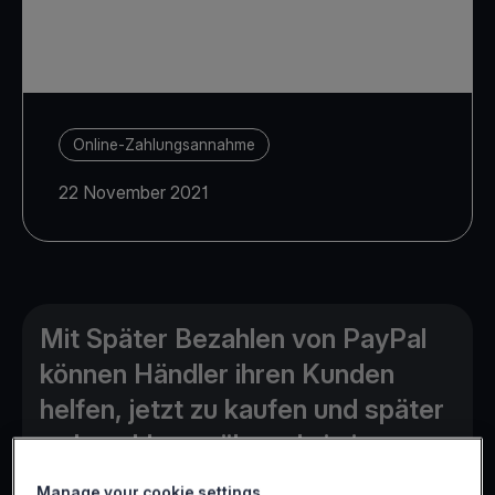
Online-Zahlungsannahme
22 November 2021
Mit Später Bezahlen von PayPal
können Händler ihren Kunden
helfen, jetzt zu kaufen und später
zu bezahlen, während sie im
Voraus bezahlt werden.
Manage your cookie settings