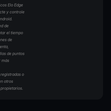
icos Elo Edge
cte y controle
ndroid.
ed de
tar el tiempo
ones de
enta,
llas de puntos
r más
 registradas o
en otros
propietarios.