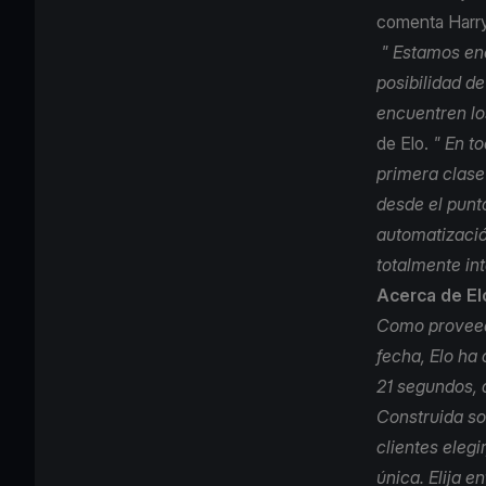
comenta Harry
" Estamos en
posibilidad d
encuentren lo
de Elo.
" En to
primera clase
desde el punto
automatizació
totalmente in
Acerca de El
Como proveedo
fecha,
Elo
ha 
21 segundos, d
Construida sob
clientes elegi
única. Elija e