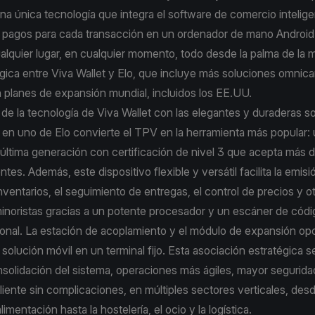
na única tecnología que integra el software de comercio intelige
 pagos para cada transacción en un ordenador de mano Android
alquier lugar, en cualquier momento, todo desde la palma de la 
égica entre Viva Wallet y Elo, que incluye más soluciones omnica
 planes de expansión mundial, incluidos los EE.UU.
 de la tecnología de Viva Wallet con las elegantes y duraderas s
o en uno de Elo convierte el TPV en la herramienta más popular: 
e última generación con certificación de nivel 3 que acepta más
tes. Además, este dispositivo flexible y versátil facilita la emisi
inventarios, el seguimiento de entregas, el control de precios y o
inoristas gracias a un potente procesador y un escáner de códi
ional. La estación de acoplamiento y el módulo de expansión op
 solución móvil en un terminal fijo. Esta asociación estratégica 
solidación del sistema, operaciones más ágiles, mayor segurida
cliente sin complicaciones, en múltiples sectores verticales, des
alimentación hasta la hostelería, el ocio y la logística.