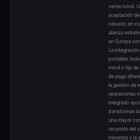
venta móvil. U
aceptación de
robusto; en cu
alianza estrat
en Europa con
La integración
portátiles tod
móvil o fijo d
de pago diferen
la gestión de 
operaciones m
integrado opc
transforman la
una mayor con
recorrido del 
minorista y la 