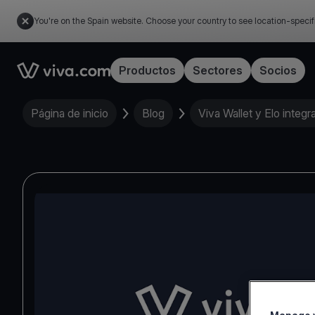
You're on the Spain website. Choose your country to see location-specif
Link to the homepage
Productos
Sectores
Socios
Página de inicio
Blog
Viva Wallet y Elo integ