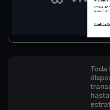
Manage y
By clicking 
analyze site
Cookies S
Toda 
dispos
trans
hasta
estra