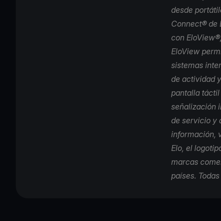
desde portátil
Connect® de E
con
EloView
®
EloView permi
sistemas inte
de actividad 
pantalla tácti
señalización i
de servicio y
información, 
Elo, el logot
marcas comerc
países. Todas