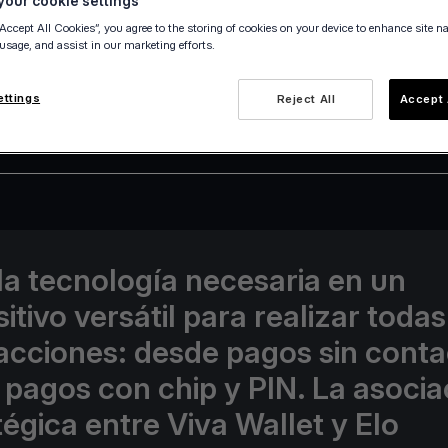
our cookie settings
“Accept All Cookies”, you agree to the storing of cookies on your device to enhance site n
 usage, and assist in our marketing efforts.
ettings
Reject All
Accept 
24 April 2023
la tecnología necesaria en un
itivo versátil para realizar todas
acciones: desde pagos sin conta
 pagos con chip y PIN. La asocia
tégica entre Viva Wallet y Elo