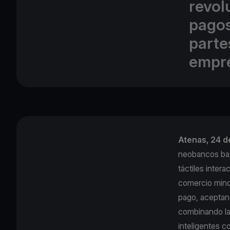
revol
pagos
parte
empr
Atenas, 24 de
neobancos bas
táctiles inter
comercio mino
pago, aceptan
combinando la 
inteligentes 