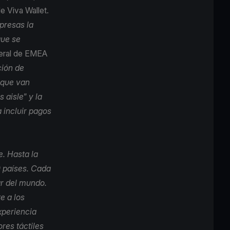
e Viva Wallet.
presas la
que se
neral de EMEA
ción de
 que van
 aisle" y la
 incluir pagos
. Hasta la
 países. Cada
ar del mundo.
e a los
xperiencia
res táctiles