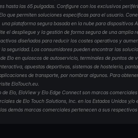
es hasta las 65 pulgadas. Configure con los exclusivos perifér
lo que permiten soluciones específicas para el usuario. Cone
, una plataforma segura basada en la nube para dispositivos A
te el despliegue y la gestión de forma segura de una amplia r
ractivos diseñados para reducir los costes operativos y aumen
y la seguridad. Los consumidores pueden encontrar las soluci
l de Elo en quioscos de autoservicio, terminales de puntos de v
nteractiva, apuestas deportivas, sistemas de hostelería, panta
 aplicaciones de transporte, por nombrar algunos. Para obtene
visite
EloTouch.eu.
ipo de Elo, EloView y Elo Edge Connect son marcas comerciales
iales de Elo Touch Solutions, Inc. en los Estados Unidos y/o 
 las demás marcas comerciales pertenecen a sus respectivos 