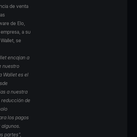
ncia de venta
las
ware de Elo,
a empresa, a su
Wallet, se
llet encajan a
e nuestro
 Wallet es el
esde
ias a nuestra
a reducción de
solo
ara los pagos
 algunos.
s partes",