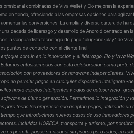
s omnicanal combinadas de Viva Wallet y Elo mejoran la experie
omo en tienda, ofreciendo a las empresas opciones para agilizar 
aumentar las conversiones. La amplia y diversa cartera de hard
 una década de liderazgo y desarrollo de Android centrado en l
con la vanguardista tecnología de pago "plug-and-play" de Viva 
los puntos de contacto con el cliente final.
enfoque común en la innovación y el liderazgo, Elo y Viva Wa
. Estamos entusiasmados con esta colaboración como parte d
sociación con proveedores de hardware independientes. Viva
ropa en permitir pagos en cualquier dispositivo inteligente -d
viles hasta espejos inteligentes y cajas de autoservicio- grac
 software de última generación. Permitimos la integración y l
s para todas las empresas que aceptan pagos, utilizando un 
al tiempo que introducimos nuevos casos de uso innovadores p
sectores, incluidos HORECA, transporte y turismo, por nombrar
vo es permitir pagos omnicanal sin fisuras para todos, en toda