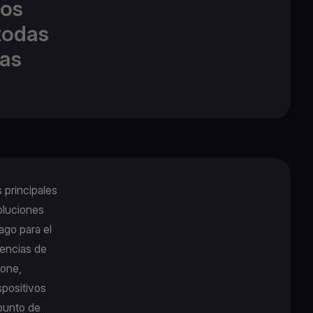
los
todas
las
 principales
oluciones
ago para el
encias de
hone,
spositivos
punto de