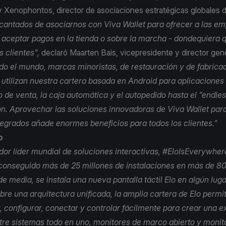
 Xenophontos, director de asociaciones estratégicas globales d
cantados de asociarnos con Viva Wallet para ofrecer a las em
e aceptar pagos en la tienda o sobre la marcha - dondequiera 
s clientes",
declaró Maarten Bais, vicepresidente y director ge
do el mundo, marcas minoristas, de restauración y de fabrica
 utilizan nuestra cartera basada en Android para aplicaciones
 de venta, la caja automática y el autopedido hasta el "endless
n. Aprovechar las soluciones innovadoras de Viva Wallet para
tegrados añade enormes beneficios para todos los clientes."
o
r líder mundial de soluciones interactivas, #EloIsEverywhere
conseguido más de 25 millones de instalaciones en más de 80
e media, se instala una nueva pantalla táctil Elo en algún lug
re una arquitectura unificada, la amplia cartera de Elo permit
r, configurar, conectar y controlar fácilmente para crear una e
ntre sistemas todo en uno, monitores de marco abierto y monito