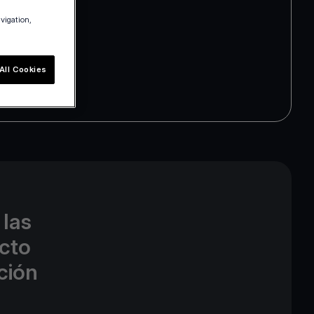
avigation,
All Cookies
 las
cto
ción