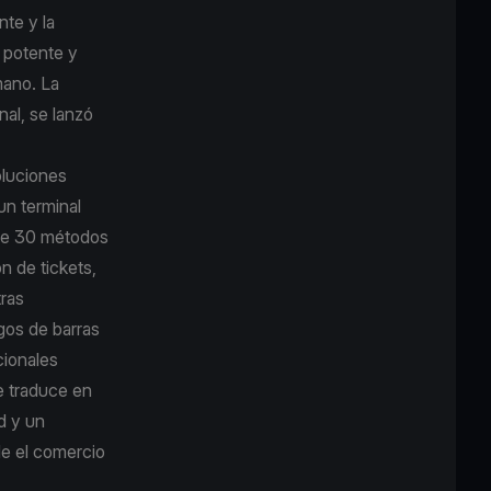
nte y la
 potente y
mano. La
nal, se lanzó
oluciones
un terminal
 de 30 métodos
ón de tickets,
tras
gos de barras
cionales
se traduce en
d y un
de el comercio