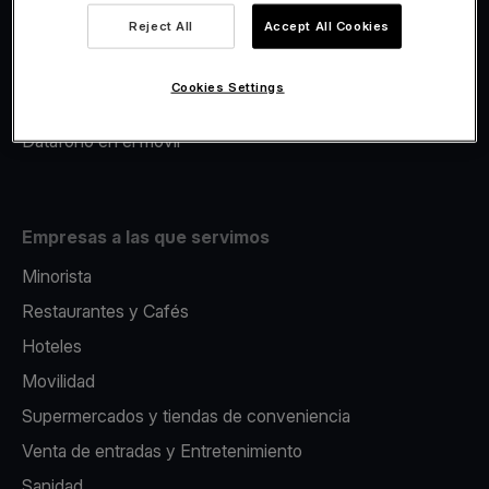
Viva.com Account
Reject All
Accept All Cookies
Avance Comercial
Fiscalidad
Cookies Settings
Emisión
Datáfono en el movil
Empresas a las que servimos
Minorista
Restaurantes y Cafés
Hoteles
Movilidad
Supermercados y tiendas de conveniencia
Venta de entradas y Entretenimiento
Sanidad