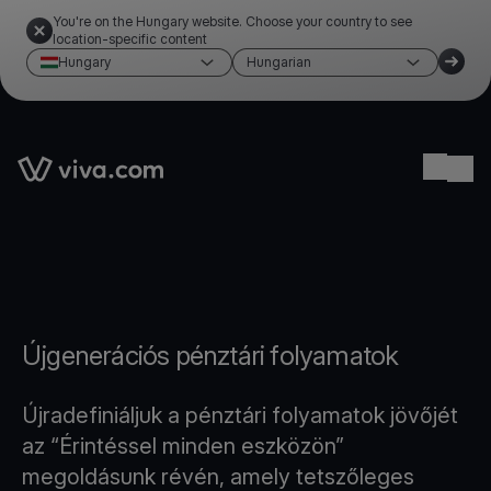
You're on the Hungary website. Choose your country to see
location-specific content
Hungary
Hungarian
Link to the homepage
Ope
Újgenerációs pénztári folyamatok
Újradefiniáljuk a pénztári folyamatok jövőjét
az “Érintéssel minden eszközön”
megoldásunk révén, amely tetszőleges