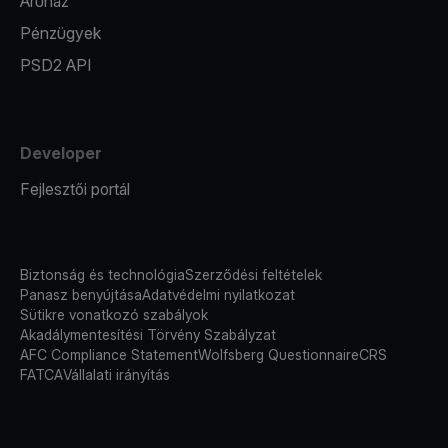
Áruház
Pénzügyek
PSD2 API
Developer
Fejlesztői portál
Biztonság és technológia
Szerződési feltételek
Panasz benyújtása
Adatvédelmi nyilatkozat
Sütikre vonatkozó szabályok
Akadálymentesítési Törvény Szabályzat
AFC Compliance Statement
Wolfsberg Questionnaire
CRS
FATCA
Vállalati irányítás