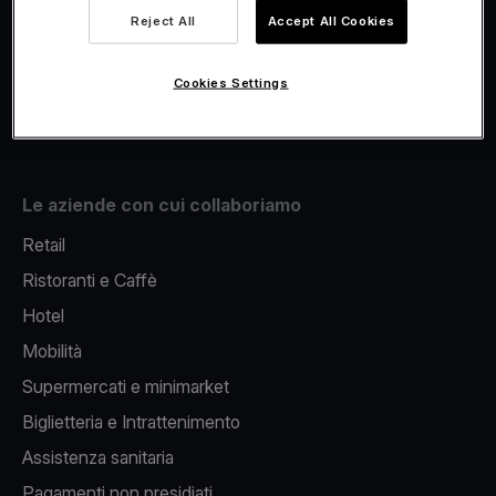
Viva.com Account
Reject All
Accept All Cookies
Fiscalizzazione
Issuing
Cookies Settings
Pos sul cellulare
Le aziende con cui collaboriamo
Retail
Ristoranti e Caffè
Hotel
Mobilità
Supermercati e minimarket
Biglietteria e Intrattenimento
Assistenza sanitaria
Pagamenti non presidiati