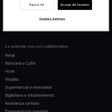
Viva.com Account
Reject All
Accept All Cookies
Fiscalizzazione
Issuing
Cookies Settings
Pos sul cellulare
Le aziende con cui collaboriamo
Retail
Ristoranti e Caffè
Hotel
Mobilità
Supermercati e minimarket
Biglietteria e Intrattenimento
Assistenza sanitaria
Pagamenti non presidiati