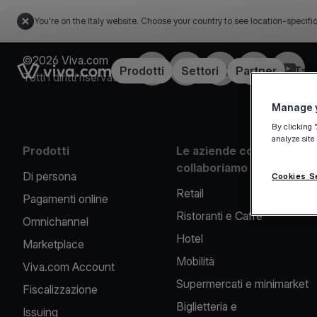
You're on the Italy website. Choose your country to see location-specifi
©2026 Viva.com
Facebook
X
LinkedIn
Instagram
YouTu
Link to the homepage
Prodotti
Settori
Partner
Tari
Tutti i diritti riservati
Manage y
By clicking 
analyze site
Prodotti
Le aziende con cui
collaboriamo
Di persona
Cookies S
Retail
Pagamenti online
Ristoranti e Caffè
Omnichannel
Hotel
Marketplace
Mobilità
Viva.com Account
Supermercati e minimarket
Fiscalizzazione
Biglietteria e
Issuing