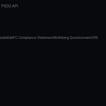
PSD2 API
sibilità
AFC Compliance Statement
Wolfsberg Questionnaire
CRS