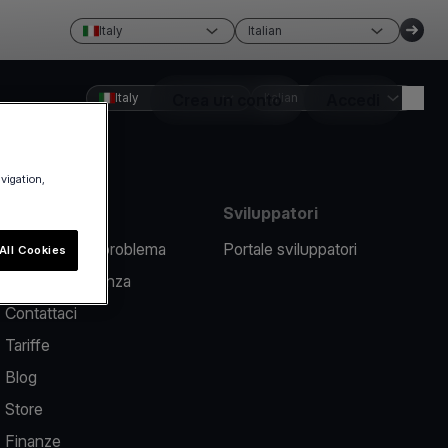
Italy
Italian
Italy
Crea un conto
Italian
Accedi
avigation,
Risorse
Sviluppatori
Segnalare un problema
Portale sviluppatori
All Cookies
Centro assistenza
Contattaci
Tariffe
Blog
Store
Finanze