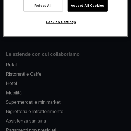
Viva.com Account
Reject All
Accept All Cookies
Fiscalizzazione
Issuing
Cookies Settings
Pos sul cellulare
Le aziende con cui collaboriamo
Retail
Ristoranti e Caffè
Hotel
Mobilità
Supermercati e minimarket
Biglietteria e Intrattenimento
Assistenza sanitaria
Pagamenti non presidiati