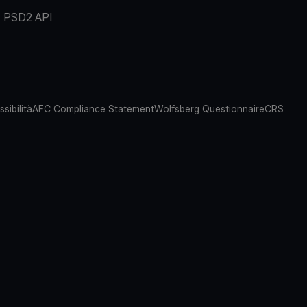
PSD2 API
sibilità
AFC Compliance Statement
Wolfsberg Questionnaire
CRS