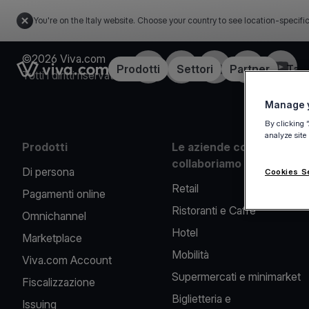
You're on the Italy website. Choose your country to see location-specifi
©2026 Viva.com
Facebook
X
LinkedIn
Instagram
YouTu
Link to the homepage
Prodotti
Settori
Partner
Tari
Tutti i diritti riservati
Manage y
By clicking 
analyze site
Prodotti
Le aziende con cui
collaboriamo
Di persona
Cookies S
Retail
Pagamenti online
Ristoranti e Caffè
Omnichannel
Hotel
Marketplace
Mobilità
Viva.com Account
Supermercati e minimarket
Fiscalizzazione
Biglietteria e
Issuing