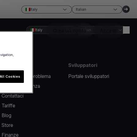
Italy
Italian
Italy
Crea un conto
Italian
Accedi
avigation,
Risorse
Sviluppatori
Segnalare un problema
Portale sviluppatori
All Cookies
Centro assistenza
Contattaci
Tariffe
Blog
Store
Finanze