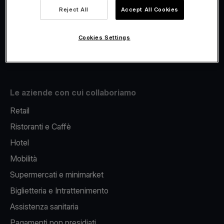
Viva.com Account
Reject All
Accept All Cookies
Fiscalizzazione
Issuing
Cookies Settings
Pos sul cellulare
Le aziende con cui collaboriamo
Retail
Ristoranti e Caffè
Hotel
Mobilità
Supermercati e minimarket
Biglietteria e Intrattenimento
Assistenza sanitaria
Pagamenti non presidiati