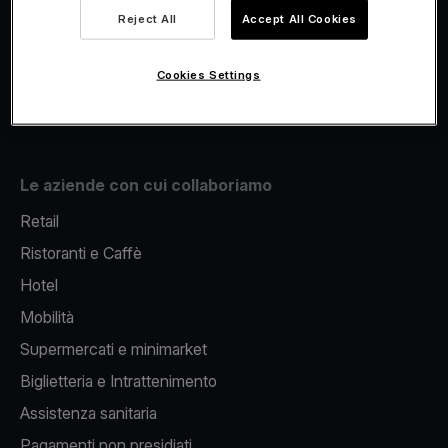
Viva.com Account
Reject All
Accept All Cookies
Fiscalizzazione
Issuing
Cookies Settings
Pos sul cellulare
Le aziende con cui collaboriamo
Retail
Ristoranti e Caffè
Hotel
Mobilità
Supermercati e minimarket
Biglietteria e Intrattenimento
Assistenza sanitaria
Pagamenti non presidiati