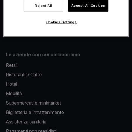
Viva.com Account
Reject All
Accept All Cookies
Fiscalizzazione
Issuing
Cookies Settings
Pos sul cellulare
Le aziende con cui collaboriamo
Retail
Ristoranti e Caffè
Hotel
Mobilità
Supermercati e minimarket
Biglietteria e Intrattenimento
Assistenza sanitaria
Pagamenti non presidiati