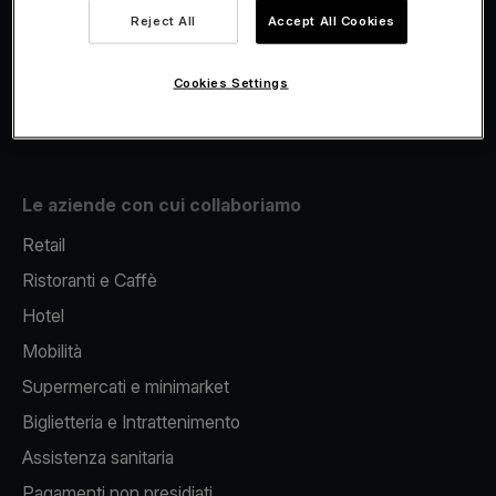
Viva.com Account
Reject All
Accept All Cookies
Fiscalizzazione
Issuing
Cookies Settings
Pos sul cellulare
Le aziende con cui collaboriamo
Retail
Ristoranti e Caffè
Hotel
Mobilità
Supermercati e minimarket
Biglietteria e Intrattenimento
Assistenza sanitaria
Pagamenti non presidiati