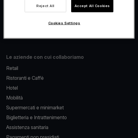
Viva.com Account
Reject All
Accept All Cookies
Fiscalizzazione
Issuing
Cookies Settings
Pos sul cellulare
Le aziende con cui collaboriamo
Retail
Ristoranti e Caffè
Hotel
Mobilità
Supermercati e minimarket
Biglietteria e Intrattenimento
Assistenza sanitaria
Pagamenti non presidiati