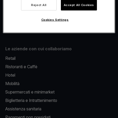
Viva.com Account
Reject All
Accept All Cookies
Fiscalizzazione
Issuing
Cookies Settings
Pos sul cellulare
Le aziende con cui collaboriamo
Retail
Ristoranti e Caffè
Hotel
Mobilità
Supermercati e minimarket
Biglietteria e Intrattenimento
Assistenza sanitaria
Pagamenti non presidiati